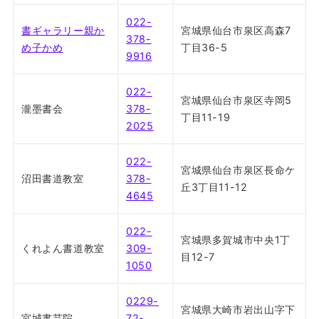
022-
書ギャラリー親か
宮城県仙台市泉区高森7
378-
め子かめ
丁目36-5
9916
022-
宮城県仙台市泉区寺岡5
瀧墨書会
378-
丁目11-19
2025
022-
宮城県仙台市泉区長命ケ
沼田書道教室
378-
丘3丁目11-12
4645
022-
宮城県多賀城市中央1丁
くれよん書道教室
309-
目12-7
1050
0229-
宮城県大崎市岩出山字下
宮城書芸院
72-