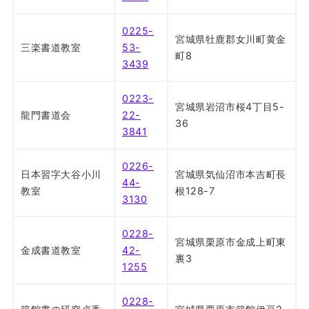
0225-
宮城県牡鹿郡女川町黄金
三楽書道教室
53-
町8
3439
0223-
宮城県岩沼市桜4丁目5-
龍門書道会
22-
36
3841
0226-
日本習字大谷小川
宮城県気仙沼市本吉町長
44-
教室
根128-7
3130
0228-
宮城県栗原市金成上町東
金成書道教室
42-
裏3
1255
0228-