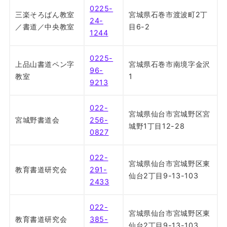
0225-
三楽そろばん教室
宮城県石巻市渡波町2丁
24-
／書道／中央教室
目6-2
1244
0225-
上品山書道ペン字
宮城県石巻市南境字金沢
96-
教室
1
9213
022-
宮城県仙台市宮城野区宮
宮城野書道会
256-
城野1丁目12-28
0827
022-
宮城県仙台市宮城野区東
教育書道研究会
291-
仙台2丁目9-13-103
2433
022-
宮城県仙台市宮城野区東
教育書道研究会
385-
仙台2丁目9-13-103