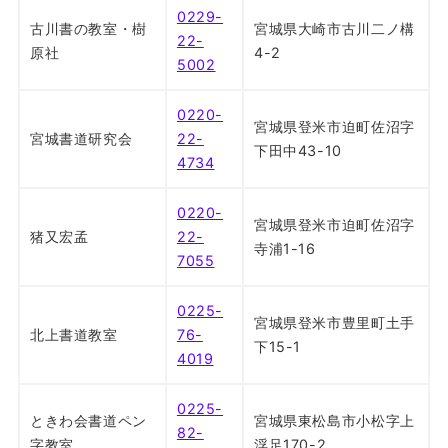
0229-
古川書の教室・樹
宮城県大崎市古川二ノ構
22-
原社
4-2
5002
0220-
宮城県登米市迫町佐沼字
宮城書道研究会
22-
下田中43-10
4734
0220-
宮城県登米市迫町佐沼字
猪又宏孟
22-
寺浦1-16
7055
0225-
宮城県登米市豊里町土手
北上書道教室
76-
下15-1
4019
0225-
ときわ会書道ペン
宮城県東松島市小松字上
82-
字教室
浮足170-2