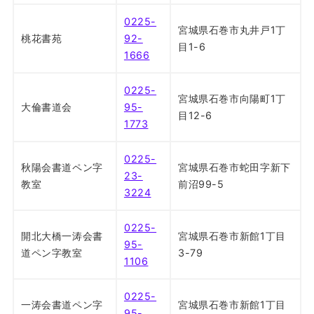
0225-
宮城県石巻市丸井戸1丁
桃花書苑
92-
目1-6
1666
0225-
宮城県石巻市向陽町1丁
大倫書道会
95-
目12-6
1773
0225-
秋陽会書道ペン字
宮城県石巻市蛇田字新下
23-
教室
前沼99-5
3224
0225-
開北大橋一涛会書
宮城県石巻市新館1丁目
95-
道ペン字教室
3-79
1106
0225-
一涛会書道ペン字
宮城県石巻市新館1丁目
95-