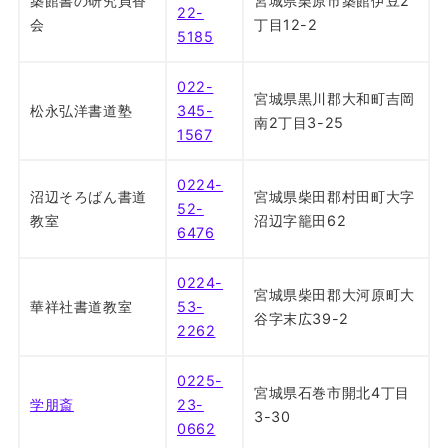
築館書の研究貞香
宮城県栗原市築館伊豆2
22-
会
丁目12-2
5185
022-
宮城県黒川郡大和町吉岡
松永弘洋書道塾
345-
南2丁目3-25
1567
0224-
沼辺そろばん書道
宮城県柴田郡村田町大字
52-
教室
沼辺字籠田62
6476
0224-
宮城県柴田郡大河原町大
華祥社書道教室
53-
谷字末広39-2
2262
0225-
宮城県石巻市開北4丁目
学朋斎
23-
3-30
0662