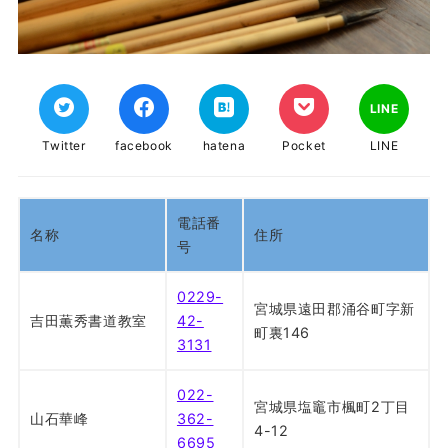
LINE
Twitter
facebook
hatena
Pocket
LINE
電話番
名称
住所
号
0229-
宮城県遠田郡涌谷町字新
吉田薫秀書道教室
42-
町裏146
3131
022-
宮城県塩竈市楓町2丁目
山石華峰
362-
4-12
6695