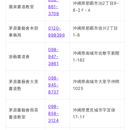
沖縄県那覇市泊2丁目9-
麗泉書道教室
861-
6-2Ｆ-Ａ
3706
茅原書藝會本部
0120-
沖縄県那覇市壺川2丁目
事務局
998399
1-8
098-
沖縄県南城市佐敷字新開
游藝書道會
947-
1-182
3861
098-
茅原書藝會大里
沖縄県南城市大里字仲間
945-
書道塾
1025
8737
098-
茅原書藝會雨茶
沖縄県豊見城市字宜保
856-
書道教室
17-1Ｆ
3124