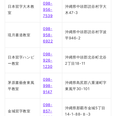
098-
日本習字大木教
沖縄県中頭郡読谷村字大
956-
室
木47-3
7539
098-
沖縄県中頭郡読谷村字波
琉月書道教室
958-
平946-2
6922
098-
日本習字ハンビ
沖縄県中頭郡北谷町北谷
926-
ー教室
2丁目18-11
1230
098-
茅原書藝會東風
沖縄県島尻郡八重瀬町字
998-
平教室
東風平30-101
9147
098-
沖縄県那覇市金城5丁目
金城習字教室
857-
14-1-88-Ｂ-3