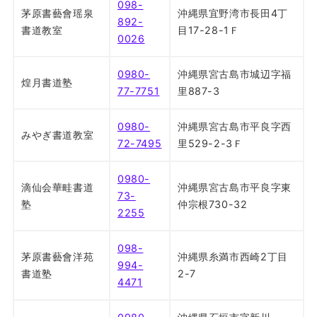
098-
茅原書藝會瑶泉
沖縄県宜野湾市長田4丁
892-
書道教室
目17-28-1Ｆ
0026
0980-
沖縄県宮古島市城辺字福
煌月書道塾
77-7751
里887-3
0980-
沖縄県宮古島市平良字西
みやぎ書道教室
72-7495
里529-2-3Ｆ
0980-
滴仙会華畦書道
沖縄県宮古島市平良字東
73-
塾
仲宗根730-32
2255
098-
茅原書藝會洋苑
沖縄県糸満市西崎2丁目
994-
書道塾
2-7
4471