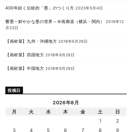
400年続く伝統的「墨」のつくり方
2023年5月4日
響墨～鮮やかな墨の世界～＠画廊楽（横浜・関内）
2019年12
月23日
【画材屋】九州・沖縄地方
2018年9月29日
【画材屋】四国地方
2018年9月29日
【画材屋】中国地方
2018年9月29日
投稿日
2026年8月
月
火
水
木
金
土
日
1
2
3
4
5
6
7
8
9