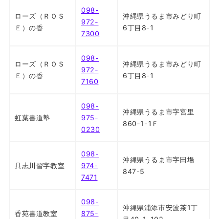
098-
ローズ（ＲＯＳ
沖縄県うるま市みどり町
972-
Ｅ）の香
6丁目8-1
7300
098-
ローズ（ＲＯＳ
沖縄県うるま市みどり町
972-
Ｅ）の香
6丁目8-1
7160
098-
沖縄県うるま市字宮里
虹葉書道塾
975-
860-1-1Ｆ
0230
098-
沖縄県うるま市字田場
具志川習字教室
974-
847-5
7471
098-
沖縄県浦添市安波茶1丁
香苑書道教室
875-