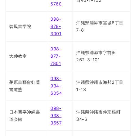
目40-1-102
5760
098-
沖縄県浦添市宮城6丁目
碧鳳書学院
878-
7-8
3001
098-
沖縄県浦添市字前田
大伸教室
877-
262-3-101
7801
098-
茅原書藝會虹葉
沖縄県沖縄市海邦2丁目
934-
書道塾
1-13
6054
098-
日本習字沖縄書
沖縄県沖縄市仲宗根町
938-
道会館
34-6
3657