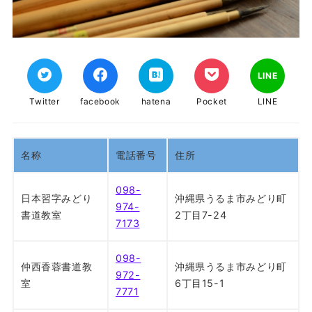
LINE
Twitter
facebook
hatena
Pocket
LINE
名称
電話番号
住所
098-
日本習字みどり
沖縄県うるま市みどり町
974-
書道教室
2丁目7-24
7173
098-
仲西香蓉書道教
沖縄県うるま市みどり町
972-
室
6丁目15-1
7771