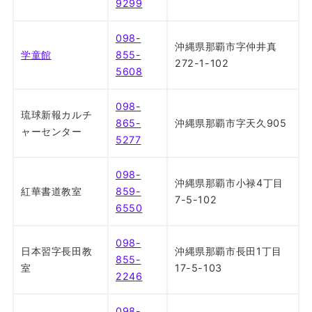
9299
098-
沖縄県那覇市字仲井真
学童館
855-
272-1-102
5608
098-
琉球新報カルチ
865-
沖縄県那覇市字天久905
ャーセンター
5277
098-
沖縄県那覇市小禄4丁目
紅華書道教室
859-
7-5-102
6550
098-
日本習字長田教
沖縄県那覇市長田1丁目
855-
室
17-5-103
2246
098-